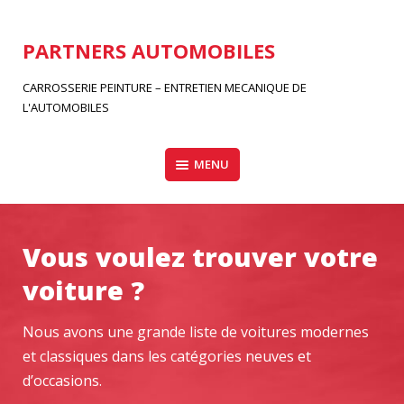
Aller
au
PARTNERS AUTOMOBILES
contenu
CARROSSERIE PEINTURE – ENTRETIEN MECANIQUE DE
L'AUTOMOBILES
MENU
Vous voulez trouver votre
voiture ?
Nous avons une grande liste de voitures modernes
et classiques dans les catégories neuves et
d’occasions.