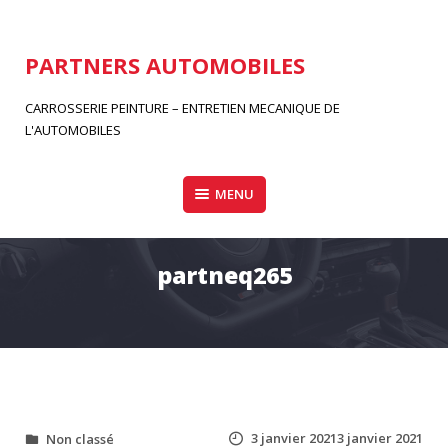
Aller
au
contenu
PARTNERS AUTOMOBILES
CARROSSERIE PEINTURE – ENTRETIEN MECANIQUE DE
L'AUTOMOBILES
MENU
partneq265
3 janvier 2021
3 janvier 2021
Non classé